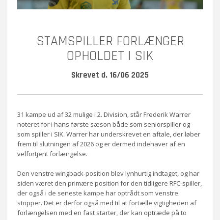
STAMSPILLER FORLÆNGER
OPHOLDET I SIK
Skrevet d. 16/06 2025
31 kampe ud af 32 mulige i 2. Division, står Frederik Warrer
noteret for i hans første sæson både som seniorspiller og
som spiller i SIK. Warrer har underskrevet en aftale, der løber
frem til slutningen af 2026 og er dermed indehaver af en
velfortjent forlængelse.
Den venstre wingback-position blev lynhurtig indtaget, og har
siden været den primære position for den tidligere RFC-spiller,
der også i de seneste kampe har optrådt som venstre
stopper. Det er derfor også med til at fortælle vigtigheden af
forlængelsen med en fast starter, der kan optræde på to