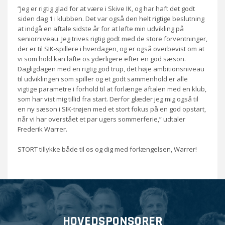
”Jeg er rigtig glad for at være i Skive IK, og har haft det godt
siden dag 1 i klubben. Det var også den helt rigtige beslutning
at indgå en aftale sidste år for at løfte min udvikling på
seniorniveau. Jeg trives rigtig godt med de store forventninger,
der er til SIK-spillere i hverdagen, og er også overbevist om at
vi som hold kan løfte os yderligere efter en god sæson.
Dagligdagen med en rigtig god trup, det høje ambitionsniveau
til udviklingen som spiller og et godt sammenhold er alle
vigtige parametre i forhold til at forlænge aftalen med en klub,
som har vist mig tillid fra start. Derfor glæder jeg mig også til
en ny sæson i SIK-trøjen med et stort fokus på en god opstart,
når vi har overstået et par ugers sommerferie,” udtaler
Frederik Warrer.
STORT tillykke både til os og dig med forlængelsen, Warrer!
HOVEDSPONSORER