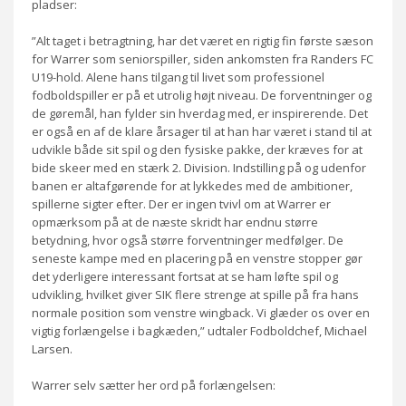
pladser:
”Alt taget i betragtning, har det været en rigtig fin første sæson
for Warrer som seniorspiller, siden ankomsten fra Randers FC
U19-hold. Alene hans tilgang til livet som professionel
fodboldspiller er på et utrolig højt niveau. De forventninger og
de gøremål, han fylder sin hverdag med, er inspirerende. Det
er også en af de klare årsager til at han har været i stand til at
udvikle både sit spil og den fysiske pakke, der kræves for at
bide skeer med en stærk 2. Division. Indstilling på og udenfor
banen er altafgørende for at lykkedes med de ambitioner,
spillerne sigter efter. Der er ingen tvivl om at Warrer er
opmærksom på at de næste skridt har endnu større
betydning, hvor også større forventninger medfølger. De
seneste kampe med en placering på en venstre stopper gør
det yderligere interessant fortsat at se ham løfte spil og
udvikling, hvilket giver SIK flere strenge at spille på fra hans
normale position som venstre wingback. Vi glæder os over en
vigtig forlængelse i bagkæden,” udtaler Fodboldchef, Michael
Larsen.
Warrer selv sætter her ord på forlængelsen: