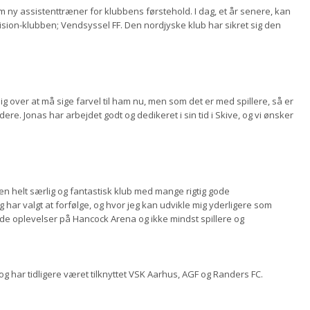
 ny assistenttræner for klubbens førstehold. I dag, et år senere, kan
vision-klubben; Vendsyssel FF. Den nordjyske klub har sikret sig den
rlig over at må sige farvel til ham nu, men som det er med spillere, så er
re. Jonas har arbejdet godt og dedikeret i sin tid i Skive, og vi ønsker
 en helt særlig og fantastisk klub med mange rigtig gode
 har valgt at forfølge, og hvor jeg kan udvikle mig yderligere som
ode oplevelser på Hancock Arena og ikke mindst spillere og
g har tidligere været tilknyttet VSK Aarhus, AGF og Randers FC.