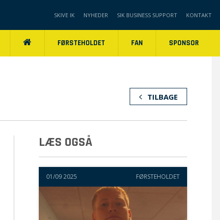
SKIVE IK
NYHEDER
SIK BUSINESS SUPPORT
KONTAKT
FØRSTEHOLDET
FAN
SPONSOR
TILBAGE
LÆS OGSÅ
01/09 2025
FØRSTEHOLDET