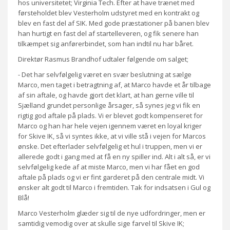
hos universitetet; Virginia Tech. Efter at have trænet med
førsteholdet blev Vesterholm udstyret med en kontrakt og
blev en fast del af SIK. Med gode præstationer på banen blev
han hurtigt en fast del af startelleveren, og fik senere han
tilkæmpet sig anførerbindet, som han indtil nu har båret.
Direktør Rasmus Brandhof udtaler følgende om salget;
- Det har selvfølgelig været en svær beslutning at sælge
Marco, men taget i betragtning af, at Marco havde et år tilbage
af sin aftale, og havde gjort det klart, at han gerne ville til
Sjælland grundet personlige årsager, så synes jeg vi fik en
rigtig god aftale på plads. Vi er blevet godt kompenseret for
Marco og han har hele vejen igennem været en loyal kriger
for Skive IK, så vi syntes ikke, at vi ville stå i vejen for Marcos
ønske. Det efterlader selvfølgelig et hul i truppen, men vi er
allerede godt i gang med at få en ny spiller ind. Alt i alt så, er vi
selvfølgelig kede af at miste Marco, men vi har fået en god
aftale på plads og vi er fint garderet på den centrale midt. Vi
ønsker alt godt til Marco i fremtiden. Tak for indsatsen i Gul og
Blå!
Marco Vesterholm glæder sig til de nye udfordringer, men er
samtidig vemodig over at skulle sige farvel til Skive IK;