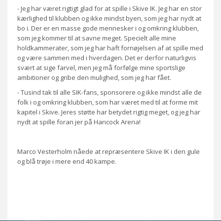
- Jeg har været rigtigt glad for at spille i Skive IK. Jeg har en stor
kærlighed til klubben og ikke mindst byen, som jeg har nydt at
bo i. Der er en masse gode mennesker i og omkring klubben,
som jeg kommer til at savne meget. Specielt alle mine
holdkammerater, som jeg har haft fornøjelsen af at spille med
og være sammen med i hverdagen. Det er derfor naturligvis
svært at sige farvel, men jeg må forfølge mine sportslige
ambitioner og gribe den mulighed, som jeg har fået.
- Tusind tak til alle SIK-fans, sponsorere og ikke mindst alle de
folk i og omkring klubben, som har været med til at forme mit
kapitel i Skive. Jeres støtte har betydet rigtig meget, og jeg har
nydt at spille foran jer på Hancock Arena!
Marco Vesterholm nåede at repræsentere Skive IK i den gule
og blå trøje i mere end 40 kampe.