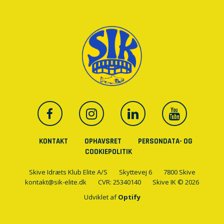
KONTAKT
OPHAVSRET
PERSONDATA- OG
COOKIEPOLITIK
Skive Idræts Klub Elite A/S
Skyttevej 6
7800 Skive
kontakt@sik-elite.dk
CVR: 25340140
Skive IK © 2026
Udviklet af
Optify