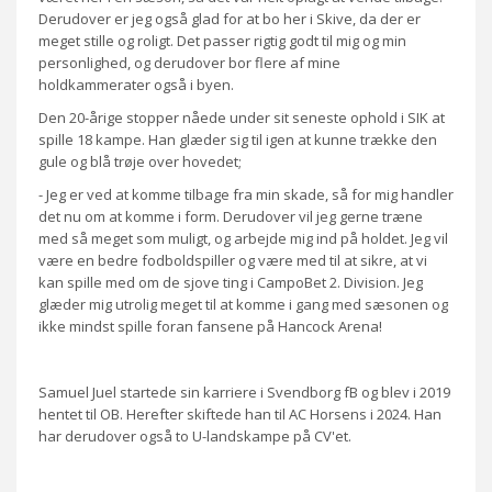
Derudover er jeg også glad for at bo her i Skive, da der er
meget stille og roligt. Det passer rigtig godt til mig og min
personlighed, og derudover bor flere af mine
holdkammerater også i byen.
Den 20-årige stopper nåede under sit seneste ophold i SIK at
spille 18 kampe. Han glæder sig til igen at kunne trække den
gule og blå trøje over hovedet;
- Jeg er ved at komme tilbage fra min skade, så for mig handler
det nu om at komme i form. Derudover vil jeg gerne træne
med så meget som muligt, og arbejde mig ind på holdet. Jeg vil
være en bedre fodboldspiller og være med til at sikre, at vi
kan spille med om de sjove ting i CampoBet 2. Division. Jeg
glæder mig utrolig meget til at komme i gang med sæsonen og
ikke mindst spille foran fansene på Hancock Arena!
Samuel Juel startede sin karriere i Svendborg fB og blev i 2019
hentet til OB. Herefter skiftede han til AC Horsens i 2024. Han
har derudover også to U-landskampe på CV'et.