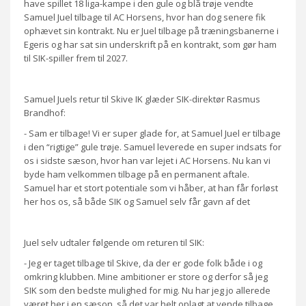
have spillet 18 liga-kampe i den gule og blå trøje vendte
Samuel Juel tilbage til AC Horsens, hvor han dog senere fik
ophævet sin kontrakt. Nu er Juel tilbage på træningsbanerne i
Egeris og har sat sin underskrift på en kontrakt, som gør ham
til SIK-spiller frem til 2027.
Samuel Juels retur til Skive IK glæder SIK-direktør Rasmus
Brandhof:
- Sam er tilbage! Vi er super glade for, at Samuel Juel er tilbage
i den “rigtige” gule trøje. Samuel leverede en super indsats for
os i sidste sæson, hvor han var lejet i AC Horsens. Nu kan vi
byde ham velkommen tilbage på en permanent aftale.
Samuel har et stort potentiale som vi håber, at han får forløst
her hos os, så både SIK og Samuel selv får gavn af det
Juel selv udtaler følgende om returen til SIK:
- Jeg er taget tilbage til Skive, da der er gode folk både i og
omkring klubben. Mine ambitioner er store og derfor så jeg
SIK som den bedste mulighed for mig. Nu har jeg jo allerede
været her i en sæson, så det var helt oplagt at vende tilbage.